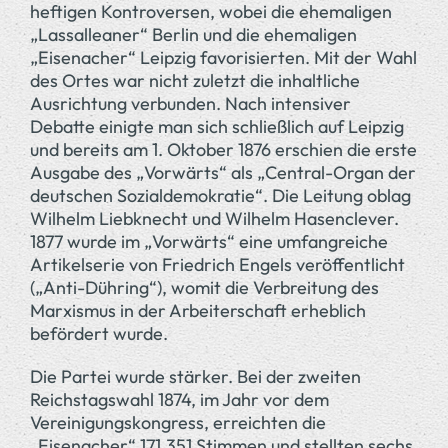
heftigen Kontroversen, wobei die ehemaligen
„Lassalleaner“ Berlin und die ehemaligen
„Eisenacher“ Leipzig favorisierten. Mit der Wahl
des Ortes war nicht zuletzt die inhaltliche
Ausrichtung verbunden. Nach intensiver
Debatte einigte man sich schließlich auf Leipzig
und bereits am 1. Oktober 1876 erschien die erste
Ausgabe des „Vorwärts“ als „Central-Organ der
deutschen Sozialdemokratie“. Die Leitung oblag
Wilhelm Liebknecht und Wilhelm Hasenclever.
1877 wurde im „Vorwärts“ eine umfangreiche
Artikelserie von Friedrich Engels veröffentlicht
(„Anti-Dühring“), womit die Verbreitung des
Marxismus in der Arbeiterschaft erheblich
befördert wurde.
Die Partei wurde stärker. Bei der zweiten
Reichstagswahl 1874, im Jahr vor dem
Vereinigungskongress, erreichten die
„Eisenacher“ 171.351 Stimmen und stellten sechs