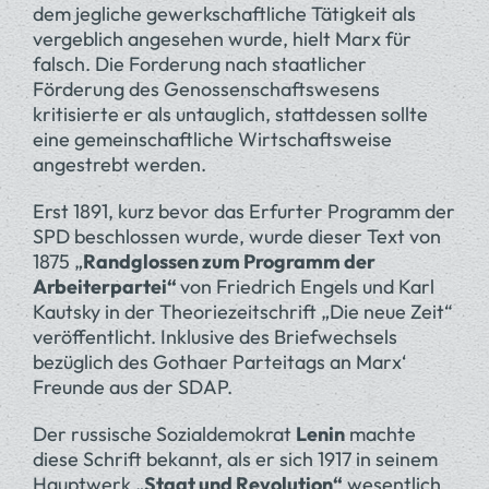
dem jegliche gewerkschaftliche Tätigkeit als
vergeblich angesehen wurde, hielt Marx für
falsch. Die Forderung nach staatlicher
Förderung des Genossenschaftswesens
kritisierte er als untauglich, stattdessen sollte
eine gemeinschaftliche Wirtschaftsweise
angestrebt werden.
Erst 1891, kurz bevor das Erfurter Programm der
SPD beschlossen wurde, wurde dieser Text von
1875 „
Randglossen zum Programm der
Arbeiterpartei“
von Friedrich Engels und Karl
Kautsky in der Theoriezeitschrift „Die neue Zeit“
veröffentlicht. Inklusive des Briefwechsels
bezüglich des Gothaer Parteitags an Marx‘
Freunde aus der SDAP.
Der russische Sozialdemokrat
Lenin
machte
diese Schrift bekannt, als er sich 1917 in seinem
Hauptwerk „
Staat und Revolution“
wesentlich